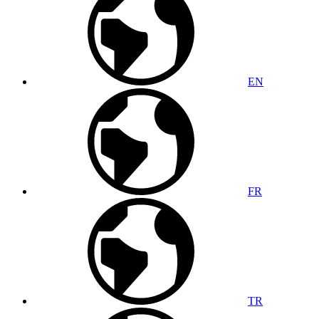
EN
FR
TR