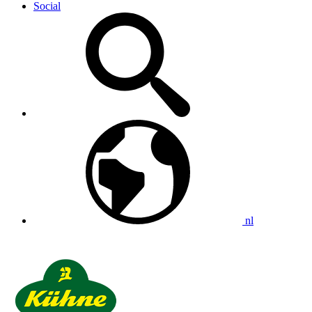
Social
nl