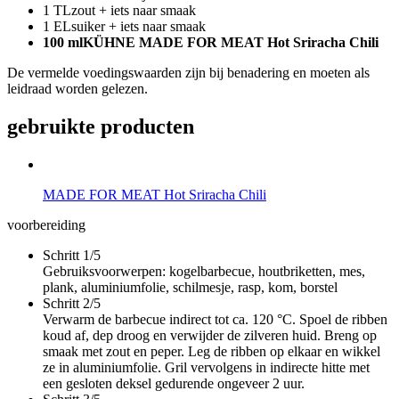
1 TL
zout + iets naar smaak
1 EL
suiker + iets naar smaak
100 ml
KÜHNE MADE FOR MEAT Hot Sriracha Chili
De vermelde voedingswaarden zijn bij benadering en moeten als
leidraad worden gelezen.
gebruikte producten
MADE FOR MEAT Hot Sriracha Chili
voorbereiding
Schritt 1/5
Gebruiksvoorwerpen: kogelbarbecue, houtbriketten, mes,
plank, aluminiumfolie, schilmesje, rasp, kom, borstel
Schritt 2/5
Verwarm de barbecue indirect tot ca. 120 °C. Spoel de ribben
koud af, dep droog en verwijder de zilveren huid. Breng op
smaak met zout en peper. Leg de ribben op elkaar en wikkel
ze in aluminiumfolie. Gril vervolgens in indirecte hitte met
een gesloten deksel gedurende ongeveer 2 uur.