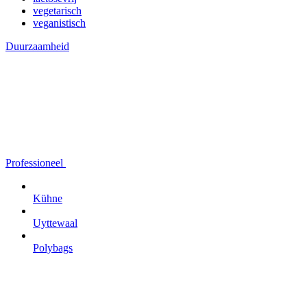
vegetarisch
veganistisch
Duurzaamheid
Professioneel
Kühne
Uyttewaal
Polybags