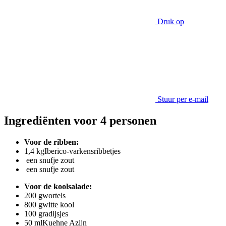
Druk op
Stuur per e-mail
Ingrediënten voor 4 personen
Voor de ribben:
1,4 kg
Iberico-varkensribbetjes
een snufje zout
een snufje zout
Voor de koolsalade:
200 g
wortels
800 g
witte kool
100 g
radijsjes
50 ml
Kuehne Azijn