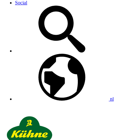
Social
nl