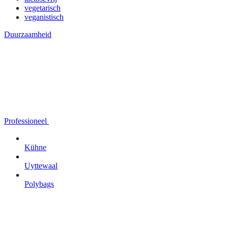
vegetarisch
veganistisch
Duurzaamheid
Professioneel
Kühne
Uyttewaal
Polybags