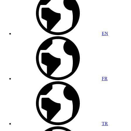
EN
FR
TR