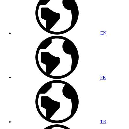
EN
FR
TR