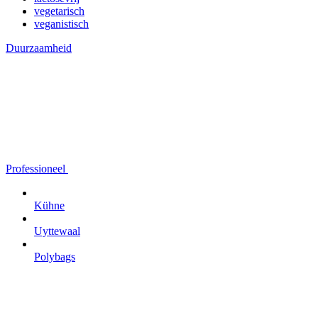
vegetarisch
veganistisch
Duurzaamheid
Professioneel
Kühne
Uyttewaal
Polybags