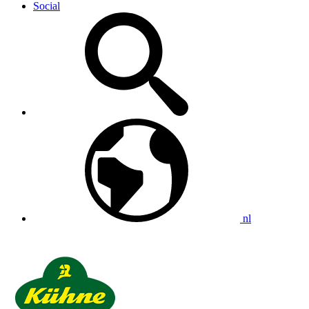
Social
nl