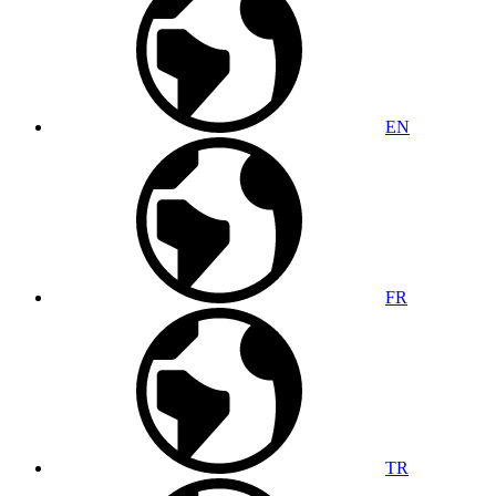
EN
FR
TR