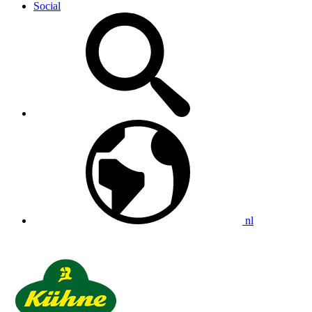
Social
nl