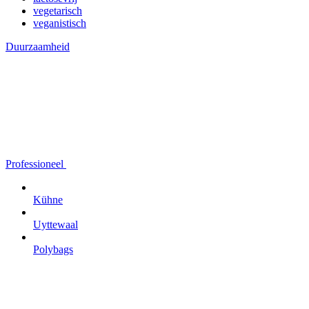
vegetarisch
veganistisch
Duurzaamheid
Professioneel
Kühne
Uyttewaal
Polybags