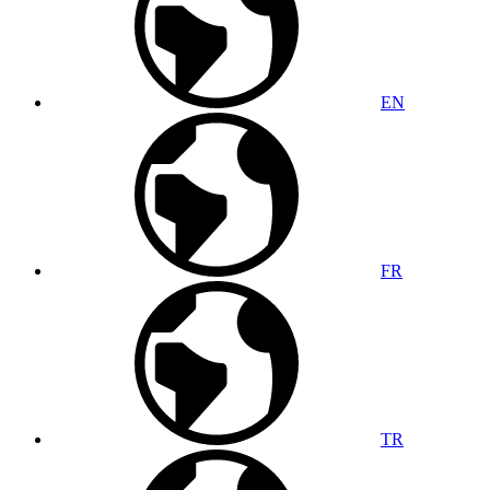
EN
FR
TR