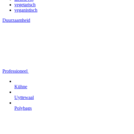
vegetarisch
veganistisch
Duurzaamheid
Professioneel
Kühne
Uyttewaal
Polybags