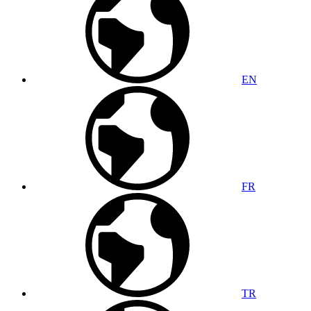
EN
FR
TR