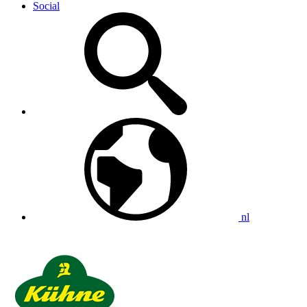
Social
nl