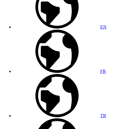
EN
FR
TR