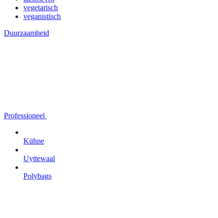
vegetarisch
veganistisch
Duurzaamheid
Professioneel
Kühne
Uyttewaal
Polybags