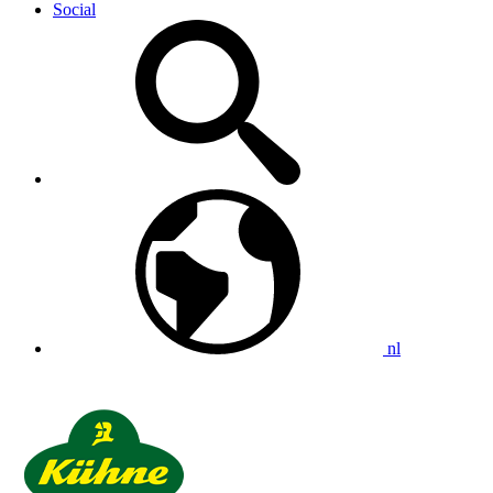
Social
nl