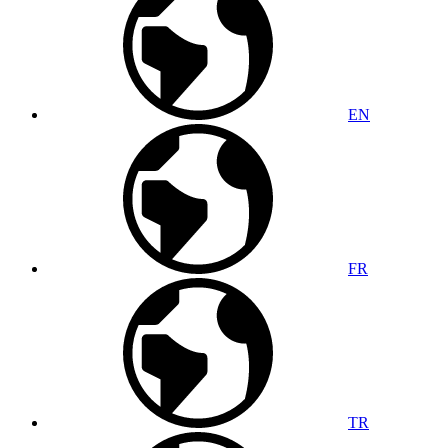
EN
FR
TR