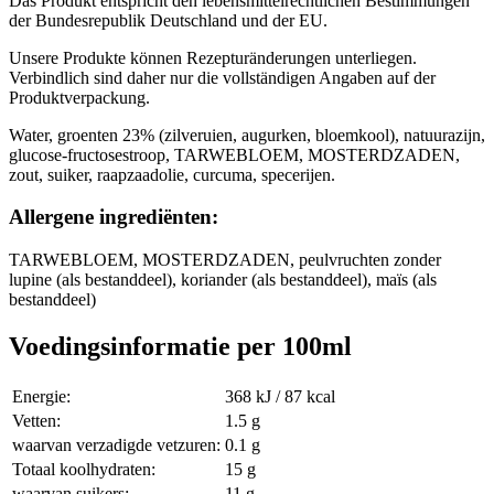
Das Produkt entspricht den lebensmittelrechtlichen Bestimmungen
der Bundesrepublik Deutschland und der EU.
Unsere Produkte können Rezepturänderungen unterliegen.
Verbindlich sind daher nur die vollständigen Angaben auf der
Produktverpackung.
Water, groenten 23% (zilveruien, augurken, bloemkool), natuurazijn,
glucose-fructosestroop, TARWEBLOEM, MOSTERDZADEN,
zout, suiker, raapzaadolie, curcuma, specerijen.
Allergene ingrediënten:
TARWEBLOEM, MOSTERDZADEN, peulvruchten zonder
lupine (als bestanddeel), koriander (als bestanddeel), maïs (als
bestanddeel)
Voedingsinformatie per 100ml
Energie:
368 kJ / 87 kcal
Vetten:
1.5 g
waarvan verzadigde vetzuren:
0.1 g
Totaal koolhydraten:
15 g
waarvan suikers:
11 g