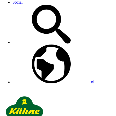
Social
nl