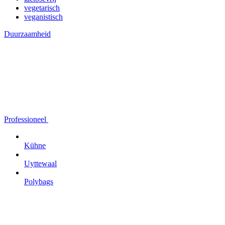
vegetarisch
veganistisch
Duurzaamheid
Professioneel
Kühne
Uyttewaal
Polybags