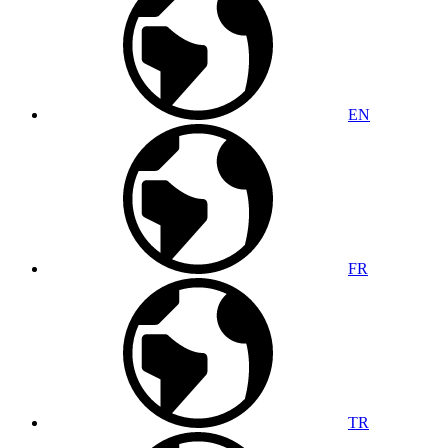
EN
FR
TR