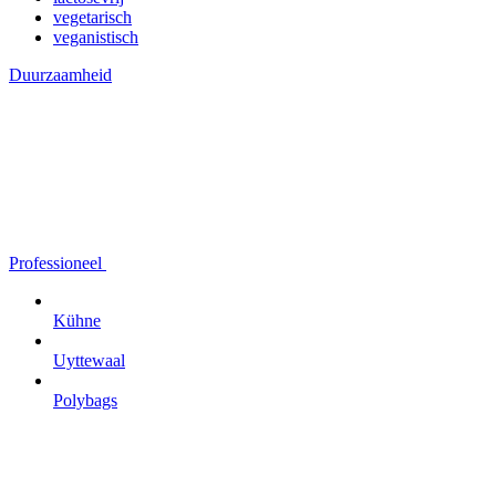
vegetarisch
veganistisch
Duurzaamheid
Professioneel
Kühne
Uyttewaal
Polybags