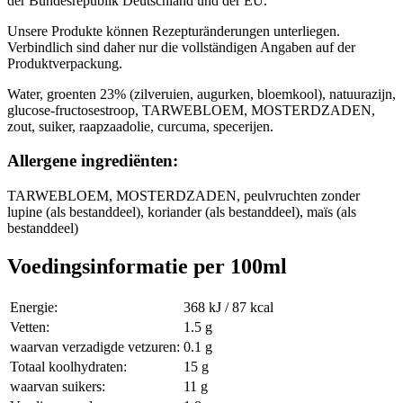
der Bundesrepublik Deutschland und der EU.
Unsere Produkte können Rezepturänderungen unterliegen.
Verbindlich sind daher nur die vollständigen Angaben auf der
Produktverpackung.
Water, groenten 23% (zilveruien, augurken, bloemkool), natuurazijn,
glucose-fructosestroop, TARWEBLOEM, MOSTERDZADEN,
zout, suiker, raapzaadolie, curcuma, specerijen.
Allergene ingrediënten:
TARWEBLOEM, MOSTERDZADEN, peulvruchten zonder
lupine (als bestanddeel), koriander (als bestanddeel), maïs (als
bestanddeel)
Voedingsinformatie per 100ml
Energie:
368 kJ / 87 kcal
Vetten:
1.5 g
waarvan verzadigde vetzuren:
0.1 g
Totaal koolhydraten:
15 g
waarvan suikers:
11 g