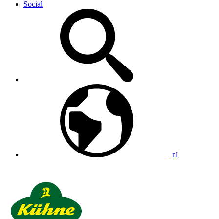
Social
nl