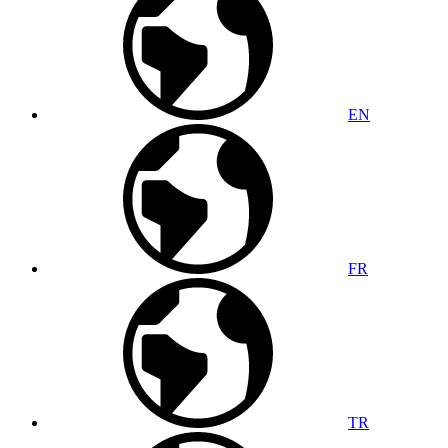
EN
FR
TR