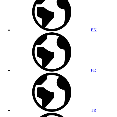
EN
FR
TR