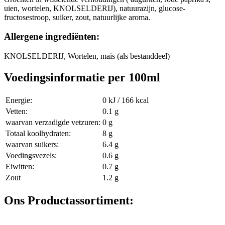
uien, wortelen, KNOLSELDERIJ), natuurazijn, glucose-
fructosestroop, suiker, zout, natuurlijke aroma.
Allergene ingrediënten:
KNOLSELDERIJ, Wortelen, maïs (als bestanddeel)
Voedingsinformatie per 100ml
Energie:
0 kJ / 166 kcal
Vetten:
0.1 g
waarvan verzadigde vetzuren:
0 g
Totaal koolhydraten:
8 g
waarvan suikers:
6.4 g
Voedingsvezels:
0.6 g
Eiwitten:
0.7 g
Zout
1.2 g
Ons Productassortiment: