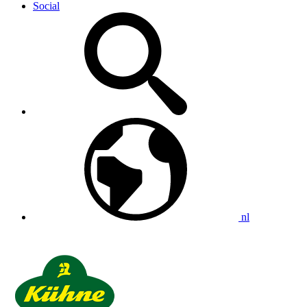
Social
nl