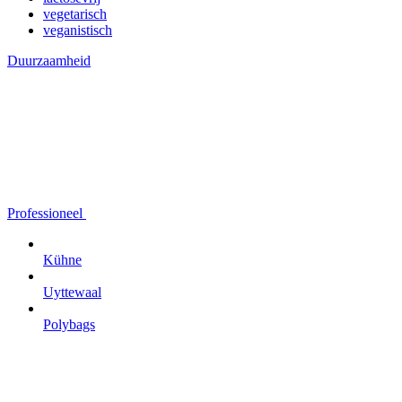
vegetarisch
veganistisch
Duurzaamheid
Professioneel
Kühne
Uyttewaal
Polybags