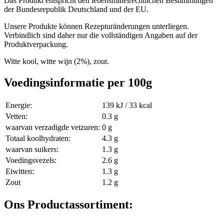
Das Produkt entspricht den lebensmittelrechtlichen Bestimmungen
der Bundesrepublik Deutschland und der EU.
Unsere Produkte können Rezepturänderungen unterliegen.
Verbindlich sind daher nur die vollständigen Angaben auf der
Produktverpackung.
Witte kool, witte wijn (2%), zout.
Voedingsinformatie per 100g
Energie:
139 kJ / 33 kcal
Vetten:
0.3 g
waarvan verzadigde vetzuren:
0 g
Totaal koolhydraten:
4.3 g
waarvan suikers:
1.3 g
Voedingsvezels:
2.6 g
Eiwitten:
1.3 g
Zout
1.2 g
Ons Productassortiment: