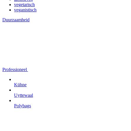
vegetarisch
veganistisch
Duurzaamheid
Professioneel
Kühne
Uyttewaal
Polybags