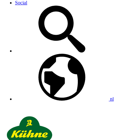
Social
nl