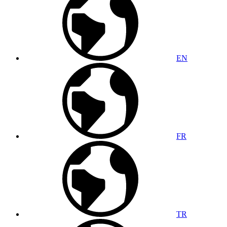
EN
FR
TR