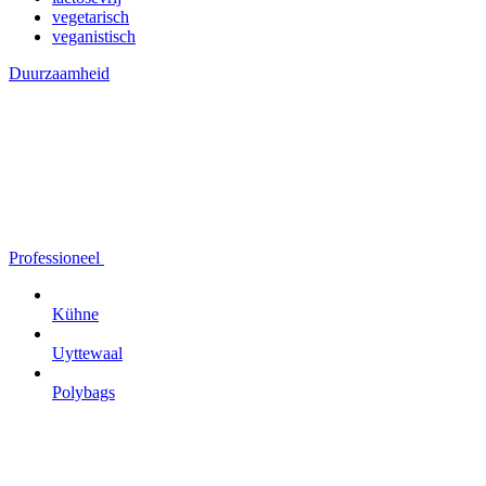
vegetarisch
veganistisch
Duurzaamheid
Professioneel
Kühne
Uyttewaal
Polybags