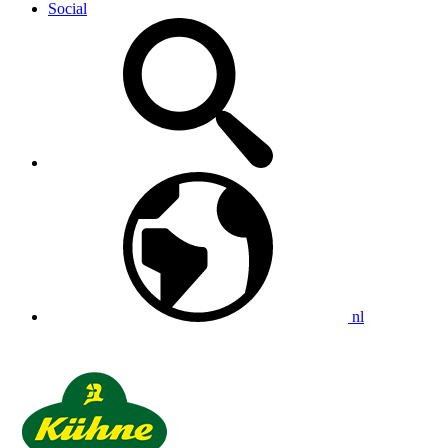
Social
nl