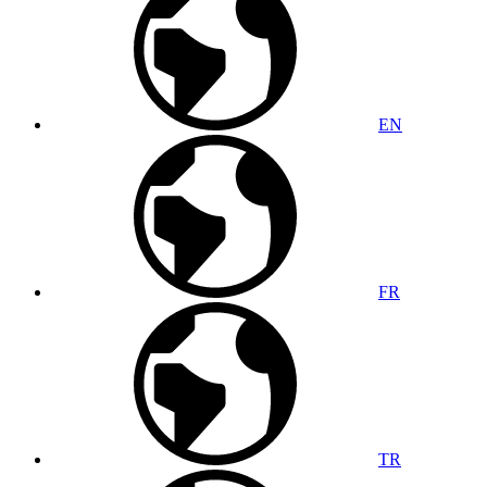
EN
FR
TR