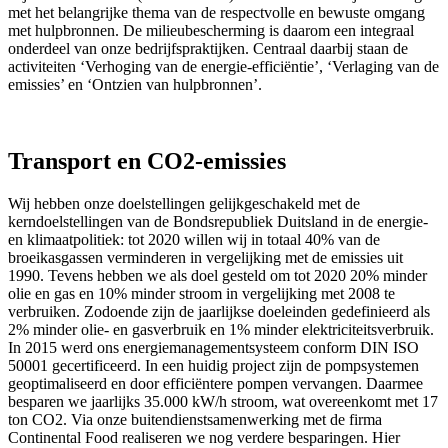
met het belangrijke thema van de respectvolle en bewuste omgang
met hulpbronnen. De milieubescherming is daarom een integraal
onderdeel van onze bedrijfspraktijken. Centraal daarbij staan de
activiteiten ‘Verhoging van de energie-efficiëntie’, ‘Verlaging van de
emissies’ en ‘Ontzien van hulpbronnen’.
Transport en CO2-emissies
Wij hebben onze doelstellingen gelijkgeschakeld met de
kerndoelstellingen van de Bondsrepubliek Duitsland in de energie-
en klimaatpolitiek: tot 2020 willen wij in totaal 40% van de
broeikasgassen verminderen in vergelijking met de emissies uit
1990. Tevens hebben we als doel gesteld om tot 2020 20% minder
olie en gas en 10% minder stroom in vergelijking met 2008 te
verbruiken. Zodoende zijn de jaarlijkse doeleinden gedefinieerd als
2% minder olie- en gasverbruik en 1% minder elektriciteitsverbruik.
In 2015 werd ons energiemanagementsysteem conform DIN ISO
50001 gecertificeerd. In een huidig project zijn de pompsystemen
geoptimaliseerd en door efficiëntere pompen vervangen. Daarmee
besparen we jaarlijks 35.000 kW/h stroom, wat overeenkomt met 17
ton CO2. Via onze buitendienstsamenwerking met de firma
Continental Food realiseren we nog verdere besparingen. Hier