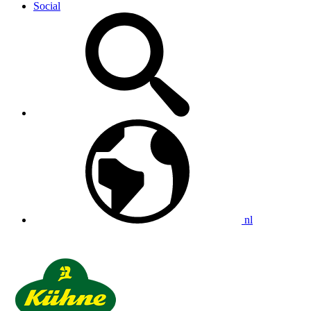
Social
nl