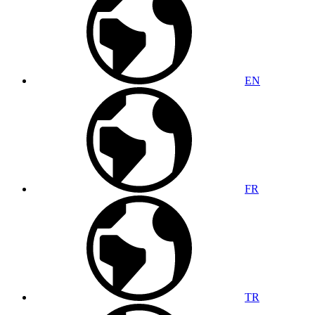
EN
FR
TR