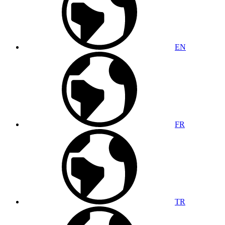
EN
FR
TR