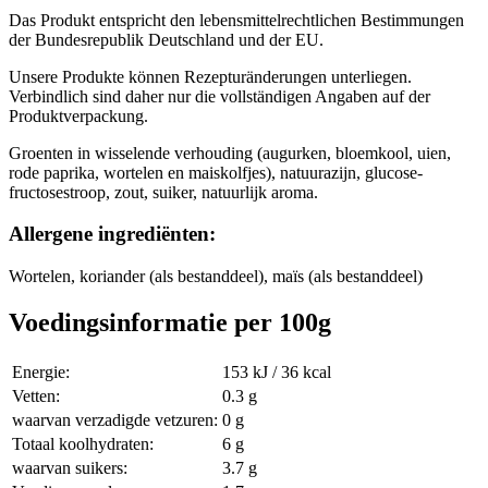
Das Produkt entspricht den lebensmittelrechtlichen Bestimmungen
der Bundesrepublik Deutschland und der EU.
Unsere Produkte können Rezepturänderungen unterliegen.
Verbindlich sind daher nur die vollständigen Angaben auf der
Produktverpackung.
Groenten in wisselende verhouding (augurken, bloemkool, uien,
rode paprika, wortelen en maiskolfjes), natuurazijn, glucose-
fructosestroop, zout, suiker, natuurlijk aroma.
Allergene ingrediënten:
Wortelen, koriander (als bestanddeel), maïs (als bestanddeel)
Voedingsinformatie per 100g
Energie:
153 kJ / 36 kcal
Vetten:
0.3 g
waarvan verzadigde vetzuren:
0 g
Totaal koolhydraten:
6 g
waarvan suikers:
3.7 g