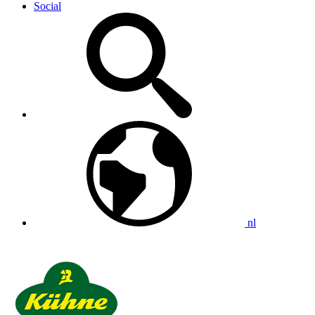
Social
nl