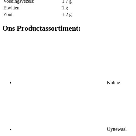
Voedingsvezels:
1.7 g
Eiwitten:
1 g
Zout
1.2 g
Ons Productassortiment:
Kühne
Uyttewaal