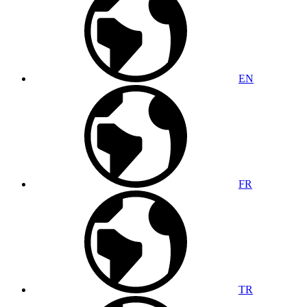
EN
FR
TR