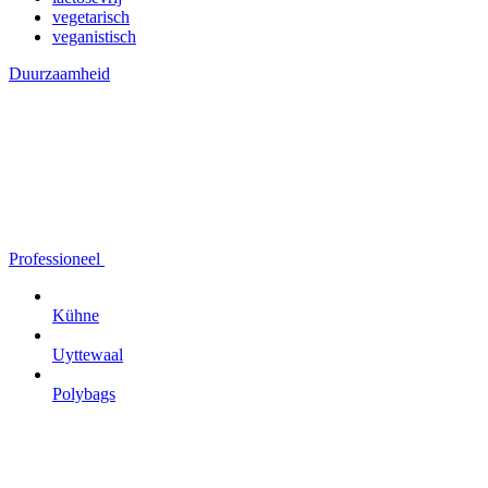
vegetarisch
veganistisch
Duurzaamheid
Professioneel
Kühne
Uyttewaal
Polybags