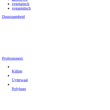
vegetarisch
veganistisch
Duurzaamheid
Professioneel
Kühne
Uyttewaal
Polybags