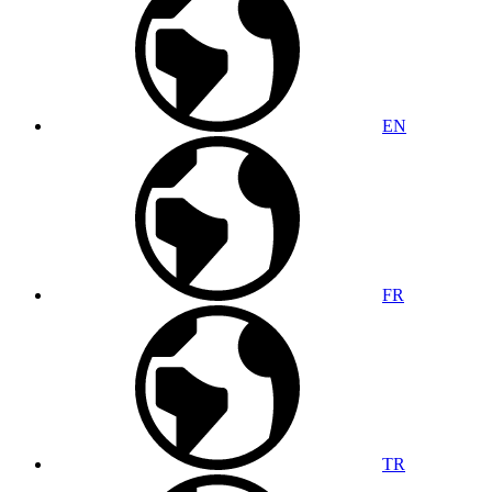
EN
FR
TR