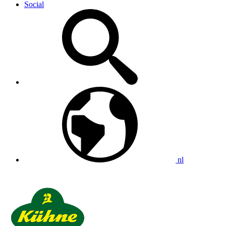
Social
nl