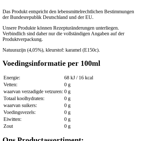
Das Produkt entspricht den lebensmittelrechtlichen Bestimmungen
der Bundesrepublik Deutschland und der EU.
Unsere Produkte können Rezepturänderungen unterliegen.
Verbindlich sind daher nur die vollständigen Angaben auf der
Produktverpackung.
Natuurazijn (4,05%), kleurstof: karamel (E150c).
Voedingsinformatie per 100ml
Energie:
68 kJ / 16 kcal
Vetten:
0 g
waarvan verzadigde vetzuren:
0 g
Totaal koolhydraten:
0 g
waarvan suikers:
0 g
Voedingsvezels:
0 g
Eiwitten:
0 g
Zout
0 g
Ons Productassortiment: