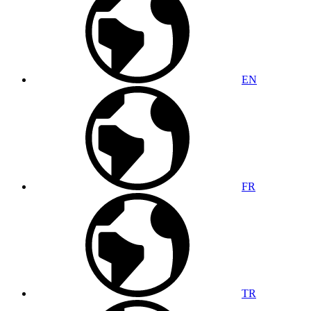
EN
FR
TR