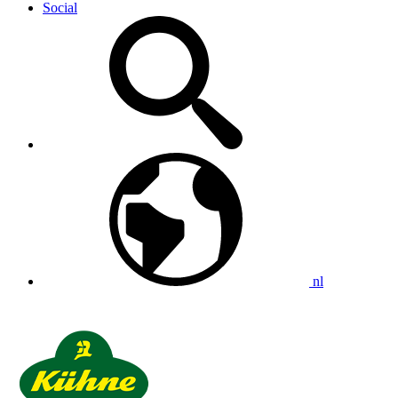
Social
nl