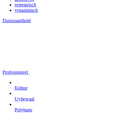
vegetarisch
veganistisch
Duurzaamheid
Professioneel
Kühne
Uyttewaal
Polybags