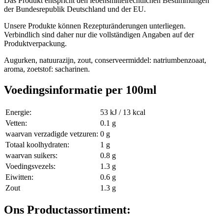
Das Produkt entspricht den lebensmittelrechtlichen Bestimmungen
der Bundesrepublik Deutschland und der EU.
Unsere Produkte können Rezepturänderungen unterliegen.
Verbindlich sind daher nur die vollständigen Angaben auf der
Produktverpackung.
Augurken, natuurazijn, zout, conserveermiddel: natriumbenzoaat,
aroma, zoetstof: sacharinen.
Voedingsinformatie per 100ml
Energie:
53 kJ / 13 kcal
Vetten:
0.1 g
waarvan verzadigde vetzuren:
0 g
Totaal koolhydraten:
1 g
waarvan suikers:
0.8 g
Voedingsvezels:
1.3 g
Eiwitten:
0.6 g
Zout
1.3 g
Ons Productassortiment: